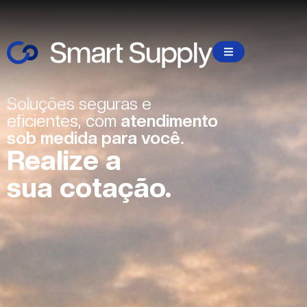
Soluções seguras e
eficientes, com
atendimento
sob medida para você.
Realize a
sua cotação.