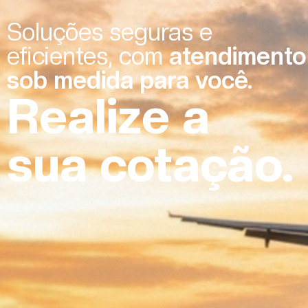
Soluções seguras e
eficientes, com
atendimento
sob medida para você.
Realize a
sua cotação.