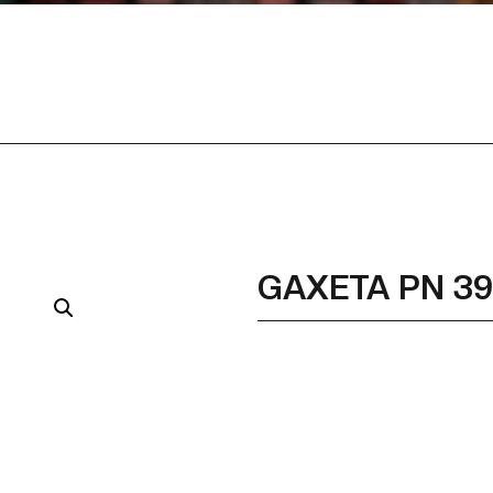
GAXETA PN 3
Part Number
Part Number Alternativ
Descrição
Qualidade