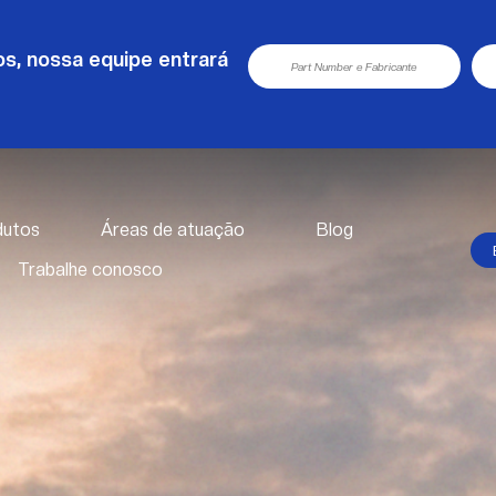
s, nossa equipe entrará
dutos
Áreas de atuação
Blog
Trabalhe conosco