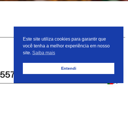
Este site utiliza cookies para garantir que
você tenha a melhor experiência em nosso
site.
Saiba mais
Entendi
95571 JENBACHER
PT
395571
o
104863
GAXETA PN 395571
JENBACHER