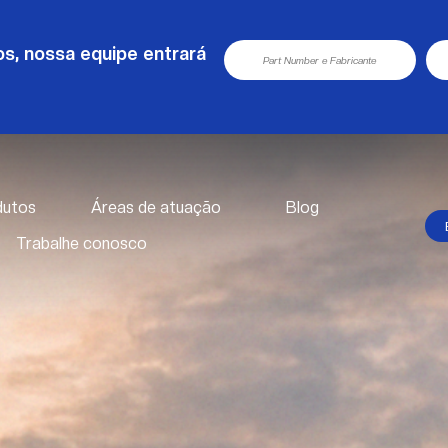
s, nossa equipe entrará
dutos
Áreas de atuação
Blog
Trabalhe conosco