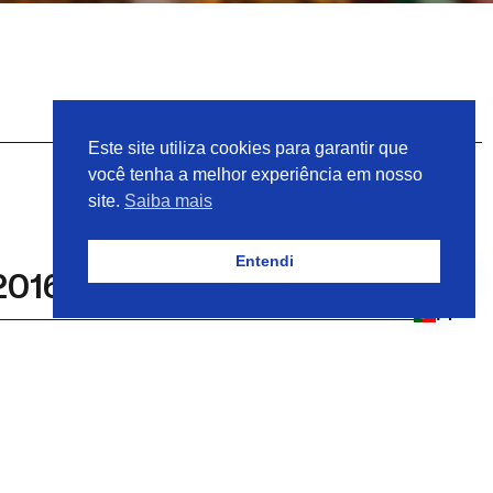
Este site utiliza cookies para garantir que
você tenha a melhor experiência em nosso
site.
Saiba mais
Entendi
201602 JENBACHER
PT
201602
o
VEDAÇÃO PN 201602
JENBACHER
GENUÍNO