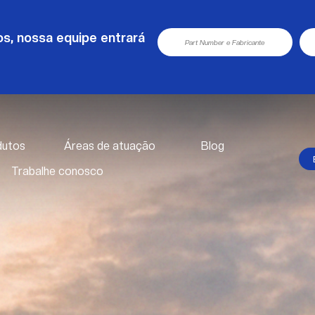
s, nossa equipe entrará
dutos
Áreas de atuação
Blog
Trabalhe conosco