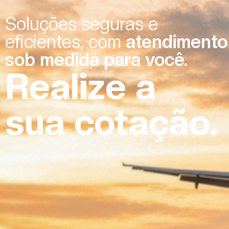
Soluções seguras e
eficientes, com
atendimento
sob medida para você.
Realize a
sua cotação.