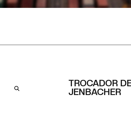
TROCADOR DE
JENBACHER
Part Number
Part Number Alternativ