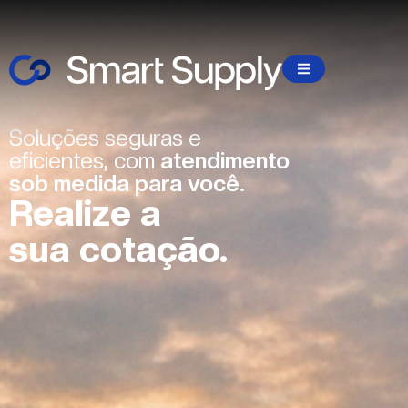
Soluções seguras e
eficientes, com
atendimento
sob medida para você.
Realize a
sua cotação.