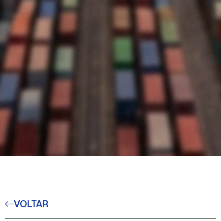
VOLTAR