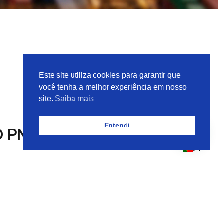
Este site utiliza cookies para garantir que
você tenha a melhor experiência em nosso
site.
Saiba mais
Entendi
O PN 58988102 ALFA LAVAL
PT
58988102
o
KIT DE REPARO PN 58988102
ALFA LAVAL