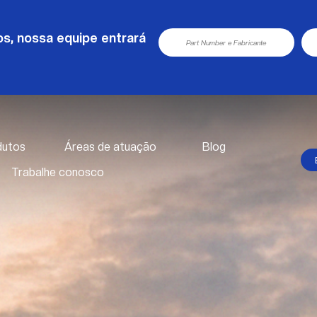
s, nossa equipe entrará
dutos
Áreas de atuação
Blog
Trabalhe conosco