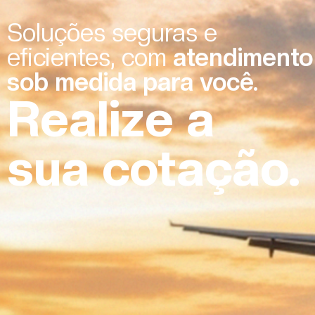
Soluções seguras e
eficientes, com
atendimento
sob medida para você.
Realize a
sua cotação.