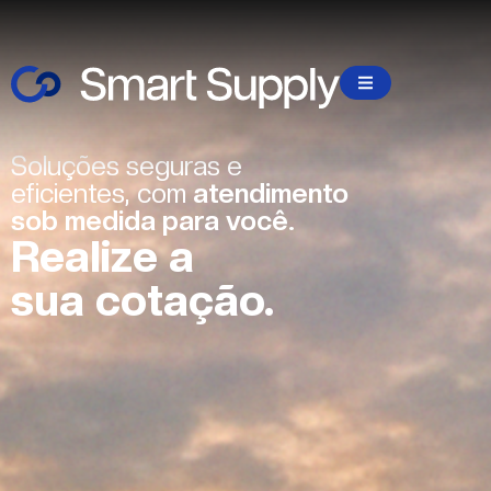
Soluções seguras e
eficientes, com
atendimento
sob medida para você.
Realize a
sua cotação.