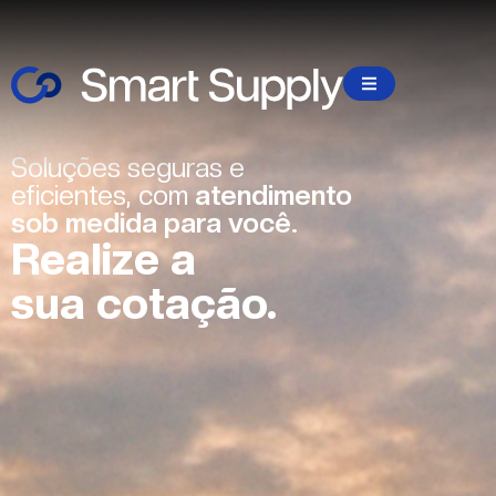
Soluções seguras e
eficientes, com
atendimento
sob medida para você.
Realize a
sua cotação.