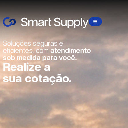
Soluções seguras e
eficientes, com
atendimento
sob medida para você.
Realize a
sua cotação.