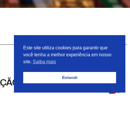
Este site utiliza cookies para garantir que
você tenha a melhor experiência em nosso
site.
Saiba mais
Entendi
AÇÃO PN 323220
PT
323220
o