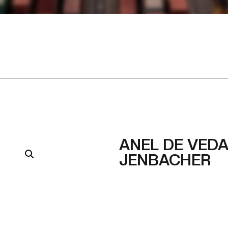
ANEL DE VED
JENBACHER
Part Number
Part Number Alternativ