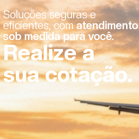
Soluções seguras e
eficientes, com
atendimento
sob medida para você.
Realize a
sua cotação.