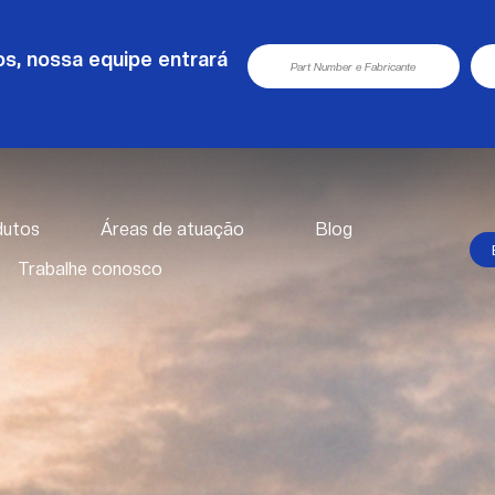
s, nossa equipe entrará
dutos
Áreas de atuação
Blog
Trabalhe conosco