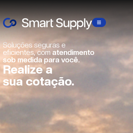
Soluções seguras e
eficientes, com
atendimento
sob medida para você.
Realize a
sua cotação.